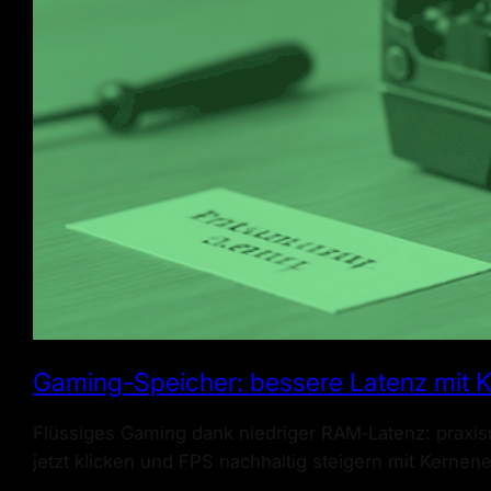
Gaming-Speicher: bessere Latenz mit K
Flüssiges Gaming dank niedriger RAM‑Latenz: praxi
jetzt klicken und FPS nachhaltig steigern mit Kernene