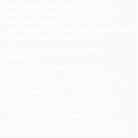
stabile Spannungsversorgung und längere
Lebensdauer anderer Komponenten. Achte auf
Effizienzkennzeichnungen (80 PLUS) und
dimensioniere das Netzteil mit etwas Reserve, damit
Du später problemlos aufrüsten kannst.
F: Wie oft sollte ich Treiber und Firmware
aktualisieren?
A: Regelmäßige Updates sind wichtig —
idealerweise testest Du Treiber nach größeren
Game- oder OS-Updates. Treiber-Updates bringen
Leistung, Stabilität und Sicherheit. Firmware-
Updates (BIOS/UEFI) solltest Du vor allem dann
einspielen, wenn sie Kompatibilitäts-, Stabilitäts-
oder Sicherheitsverbesserungen bieten. Ein
konservativer, aber sicherer Rhythmus ist: Treiber
bei Bedarf, Firmware nach Herstellerempfehlung.