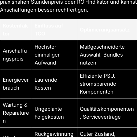
praxisnahen Stundenpreis oder ROI-Indikator und kannst
Anschaffungen besser rechtfertigen.
Kostenfak
Einfluss auf
Optimierungsansatz
tor
TCO
Höchster
Maßgeschneiderte
Anschaffu
einmaliger
Auswahl, Bundles
ngspreis
Aufwand
nutzen
Effiziente PSU,
Energiever
Laufende
stromsparende
brauch
Kosten
Komponenten
Wartung &
Ungeplante
Qualitätskomponenten
Reparature
Folgekosten
, Serviceverträge
n
Rückgewinnung
Guter Zustand,