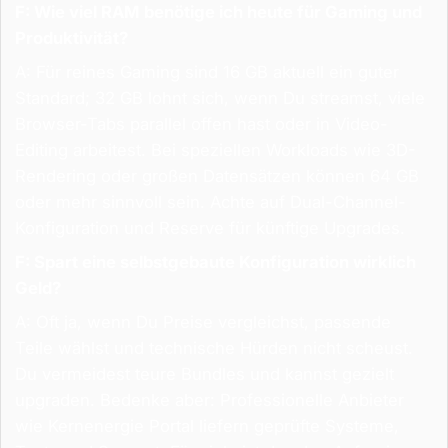
F: Wie viel RAM benötige ich heute für Gaming und
Produktivität?
A: Für reines Gaming sind 16 GB aktuell ein guter
Standard; 32 GB lohnt sich, wenn Du streamst, viele
Browser-Tabs parallel offen hast oder in Video-
Editing arbeitest. Bei speziellen Workloads wie 3D-
Rendering oder großen Datensätzen können 64 GB
oder mehr sinnvoll sein. Achte auf Dual-Channel-
Konfiguration und Reserve für künftige Upgrades.
F: Spart eine selbstgebaute Konfiguration wirklich
Geld?
A: Oft ja, wenn Du Preise vergleichst, passende
Teile wählst und technische Hürden nicht scheust.
Du vermeidest teure Bundles und kannst gezielt
upgraden. Bedenke aber: Professionelle Anbieter
wie Kernenergie Portal liefern geprüfte Systeme,