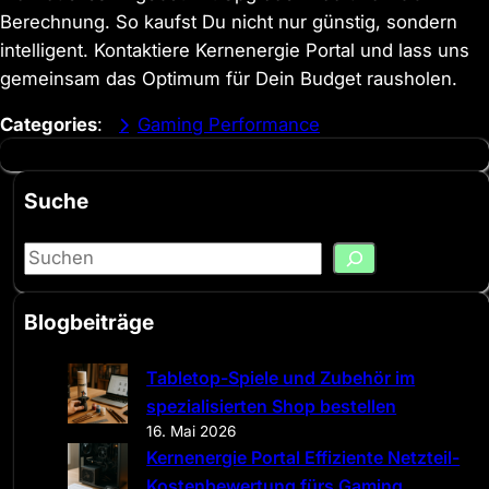
Berechnung. So kaufst Du nicht nur günstig, sondern
intelligent. Kontaktiere Kernenergie Portal und lass uns
gemeinsam das Optimum für Dein Budget rausholen.
Categories
:
Gaming Performance
Suche
S
e
a
Blogbeiträge
r
c
Tabletop-Spiele und Zubehör im
h
spezialisierten Shop bestellen
16. Mai 2026
Kernenergie Portal Effiziente Netzteil-
Kostenbewertung fürs Gaming