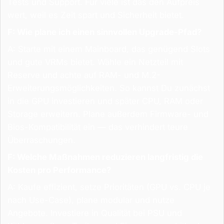
Tests und Support. Für viele ist das den Aufpreis
wert, weil es Zeit spart und Sicherheit bietet.
F: Wie plane ich einen sinnvollen Upgrade-Pfad?
A: Starte mit einem Mainboard, das genügend Slots
und gute VRMs bietet. Wähle ein Netzteil mit
Reserve und achte auf RAM- und M.2-
Erweiterungsmöglichkeiten. So kannst Du zunächst
in die GPU investieren und später CPU, RAM oder
Storage erweitern. Plane außerdem Firmware- und
Bios-Kompatibilität ein — das verhindert teure
Überraschungen.
F: Welche Maßnahmen reduzieren langfristig die
Kosten pro Performance?
A: Kaufe effizient, setze Prioritäten (GPU vs. CPU je
nach Use-Case), plane modular und nutze
Angebote. Investiere in Qualität bei PSU und