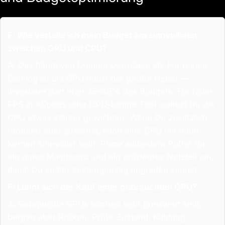
F: Wie verteile ich mein Budget am sinnvollsten
zwischen GPU und CPU?
A: Das hängt von Deinem Use-Case ab. Für reines
Gaming ist die GPU meist der größte Hebel —
investiere dort eher 35–45% des Budgets. Für hohe
FPS in eSports oder CPU-lastige Titel solltest Du die
CPU etwas stärker gewichten. Wenn Du zusätzlich
renderst oder streamst, kann eine CPU mit mehr
Kernen sinnvoller sein. Plane außerdem Puffer für
ein gutes Mainboard und ein effizientes Netzteil ein,
damit Du später kostengünstig upgraden kannst.
F: Lohnt sich der Kauf einer gebrauchten GPU?
A: Gebrauchte GPUs können sehr preiswert sein,
bergen aber Risiken. Prüfe Zustand, Kühlung,