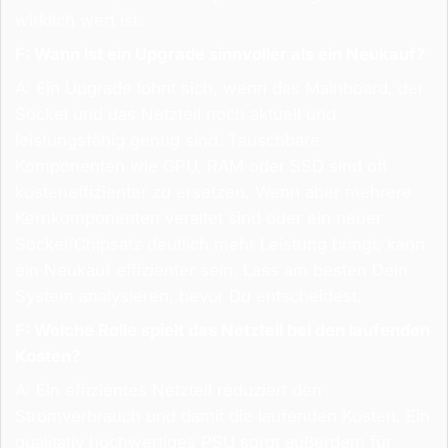
wirklich wert ist.
F: Wann ist ein Upgrade sinnvoller als ein Neukauf?
A: Ein Upgrade lohnt sich, wenn das Mainboard, der
Sockel und das Netzteil noch aktuell und
leistungsfähig genug sind. Tauschbare
Komponenten wie GPU, RAM oder SSD sind oft
kosteneffizienter zu ersetzen. Wenn aber mehrere
Kernkomponenten veraltet sind oder ein neuer
Sockel/Chipsatz deutlich mehr Leistung bringt, kann
ein Neukauf effizienter sein. Lass am besten Dein
System analysieren, bevor Du entscheidest.
F: Welche Rolle spielt das Netzteil bei den laufenden
Kosten?
A: Ein effizientes Netzteil reduziert den
Stromverbrauch und damit die laufenden Kosten. Ein
qualitativ hochwertiges PSU sorgt außerdem für