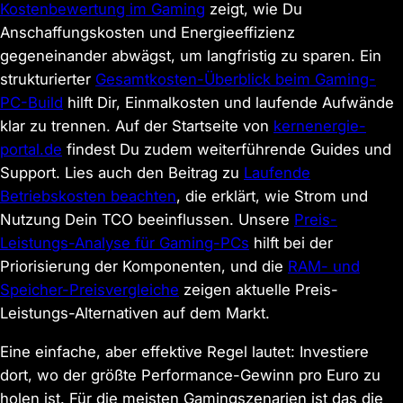
Kostenbewertung im Gaming
zeigt, wie Du
Anschaffungskosten und Energieeffizienz
gegeneinander abwägst, um langfristig zu sparen. Ein
strukturierter
Gesamtkosten-Überblick beim Gaming-
PC-Build
hilft Dir, Einmalkosten und laufende Aufwände
klar zu trennen. Auf der Startseite von
kernenergie-
portal.de
findest Du zudem weiterführende Guides und
Support. Lies auch den Beitrag zu
Laufende
Betriebskosten beachten
, die erklärt, wie Strom und
Nutzung Dein TCO beeinflussen. Unsere
Preis-
Leistungs-Analyse für Gaming-PCs
hilft bei der
Priorisierung der Komponenten, und die
RAM- und
Speicher-Preisvergleiche
zeigen aktuelle Preis-
Leistungs-Alternativen auf dem Markt.
Eine einfache, aber effektive Regel lautet: Investiere
dort, wo der größte Performance-Gewinn pro Euro zu
holen ist. Für die meisten Gamingszenarien ist das die