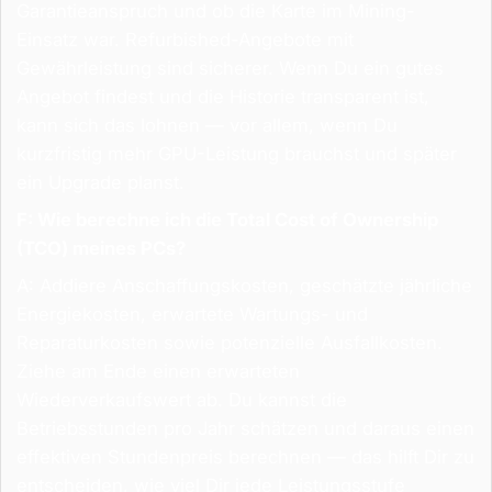
Garantieanspruch und ob die Karte im Mining-
Einsatz war. Refurbished-Angebote mit
Gewährleistung sind sicherer. Wenn Du ein gutes
Angebot findest und die Historie transparent ist,
kann sich das lohnen — vor allem, wenn Du
kurzfristig mehr GPU-Leistung brauchst und später
ein Upgrade planst.
F: Wie berechne ich die Total Cost of Ownership
(TCO) meines PCs?
A: Addiere Anschaffungskosten, geschätzte jährliche
Energiekosten, erwartete Wartungs- und
Reparaturkosten sowie potenzielle Ausfallkosten.
Ziehe am Ende einen erwarteten
Wiederverkaufswert ab. Du kannst die
Betriebsstunden pro Jahr schätzen und daraus einen
effektiven Stundenpreis berechnen — das hilft Dir zu
entscheiden, wie viel Dir jede Leistungsstufe