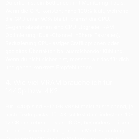
Du erkennst ein Bottleneck mit Monitoring-Tools:
Wenn die CPU konstant nahe 100% läuft, während
die GPU unter 90% bleibt, bremst die CPU.
Gegenmaßnahmen sind CPU-Upgrade, RAM-
Optimierung (Dual-Channel, höhere Taktraten),
Reduzierung CPU-lastiger Grafikoptionen oder
gezieltes Übertakten bei ausreichender Kühlung.
Wenn du nicht sicher bist, messen wir das für dich
und geben konkrete Empfehlungen.
4. Wie viel VRAM brauche ich für
1440p bzw. 4K?
Für 1440p sind 8–12 GB VRAM meist ausreichend, je
nach Texturpacks; für 4K solltest du mindestens 10–
12 GB anstreben, besser 16 GB, besonders bei sehr
hohen Textureinstellungen oder Mod-Sammlungen.
Zu wenig VRAM führt zu Stottern und Textur-Pop-