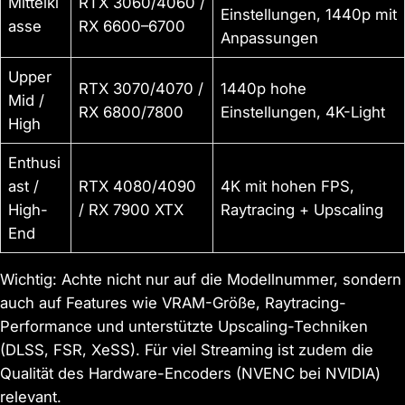
Mittelkl
RTX 3060/4060 /
Einstellungen, 1440p mit
asse
RX 6600–6700
Anpassungen
Upper
RTX 3070/4070 /
1440p hohe
Mid /
RX 6800/7800
Einstellungen, 4K-Light
High
Enthusi
ast /
RTX 4080/4090
4K mit hohen FPS,
High-
/ RX 7900 XTX
Raytracing + Upscaling
End
Wichtig: Achte nicht nur auf die Modellnummer, sondern
auch auf Features wie VRAM-Größe, Raytracing-
Performance und unterstützte Upscaling-Techniken
(DLSS, FSR, XeSS). Für viel Streaming ist zudem die
Qualität des Hardware-Encoders (NVENC bei NVIDIA)
relevant.