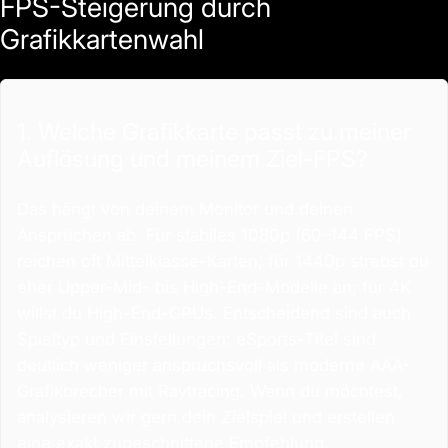
FPS-Steigerung durch
Grafikkartenwahl
1. Welche Grafikkarte passt zu meiner
Auflösung und meinem Ziel-FPS?
Das hängt von deinem Monitor und deinen
Ansprüchen ab. Für stabiles 1080p (60–144 FPS)
reichen oft Mittelklasse-Karten; für 1440p strebst du
eher Upper-Mid- bis High-End-Modelle an; für 4K
willst du High-End-GPUs. Entscheidend sind auch
Spieltyp und Einstellungen: eSports-Titel sind
deutlich weniger anspruchsvoll als moderne AAA-
Grafikbrecher mit Raytracing. Wenn du möchtest,
analysieren wir gern dein Zielspiel und erstellen
eine exakt zugeschnittene Empfehlung.