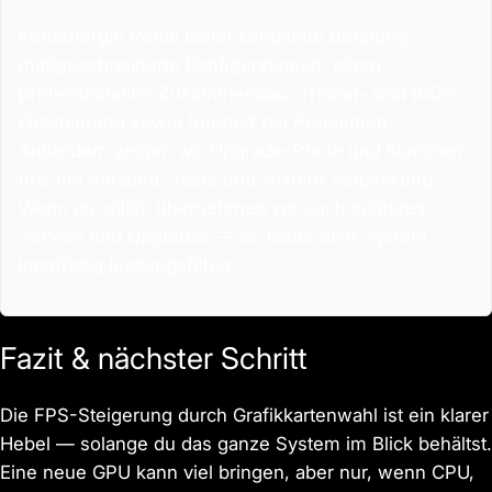
Kernenergie Portal bietet komplette Beratung,
maßgeschneiderte Konfigurationen, einen
professionellen Zusammenbau, Treiber- und BIOS-
Optimierung sowie Support bei Problemen.
Außerdem zeigen wir Upgrade-Pfade und kümmern
uns um Versand, Tests und sichere Verpackung.
Wenn du willst, übernehmen wir auch späteres
Service und Upgrades — so bleibt dein System
langfristig leistungsfähig.
Fazit & nächster Schritt
Die FPS-Steigerung durch Grafikkartenwahl ist ein klarer
Hebel — solange du das ganze System im Blick behältst.
Eine neue GPU kann viel bringen, aber nur, wenn CPU,