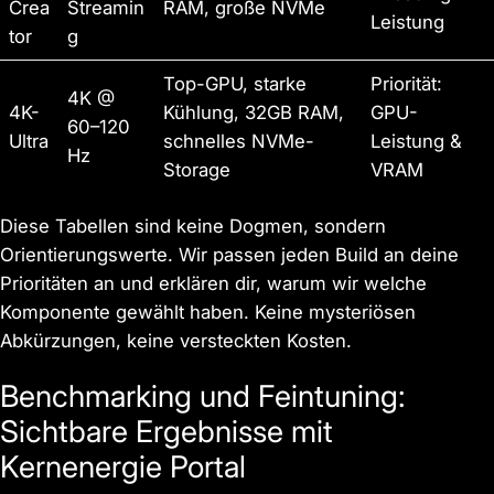
Crea
Streamin
RAM, große NVMe
Leistung
tor
g
Top-GPU, starke
Priorität:
4K @
4K-
Kühlung, 32GB RAM,
GPU-
60–120
Ultra
schnelles NVMe-
Leistung &
Hz
Storage
VRAM
Diese Tabellen sind keine Dogmen, sondern
Orientierungswerte. Wir passen jeden Build an deine
Prioritäten an und erklären dir, warum wir welche
Komponente gewählt haben. Keine mysteriösen
Abkürzungen, keine versteckten Kosten.
Benchmarking und Feintuning:
Sichtbare Ergebnisse mit
Kernenergie Portal