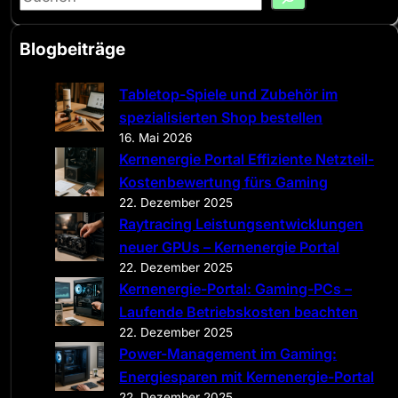
e
a
Blogbeiträge
r
c
Tabletop-Spiele und Zubehör im
h
spezialisierten Shop bestellen
16. Mai 2026
Kernenergie Portal Effiziente Netzteil-
Kostenbewertung fürs Gaming
22. Dezember 2025
Raytracing Leistungsentwicklungen
neuer GPUs – Kernenergie Portal
22. Dezember 2025
Kernenergie-Portal: Gaming-PCs –
Laufende Betriebskosten beachten
22. Dezember 2025
Power-Management im Gaming:
Energiesparen mit Kernenergie-Portal
22. Dezember 2025