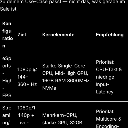
zu deinem Use-Case passt — nicht das, was gerade im
Sale ist.
Kon
figu
Ziel
Kernelemente
Empfehlung
ratio
n
eSp
Priorität:
orts
Starke Single-Core-
1080p @
CPU-Takt &
-
CPU, Mid-High GPU,
144–
niedrige
High
16GB RAM 3600MHz,
360+ Hz
Input-
-
NVMe
Latency
FPS
Stre
1080p/1
Priorität:
ami
440p +
Mehrkern-CPU,
Multicore &
ng/
Live-
starke GPU, 32GB
Encoding-