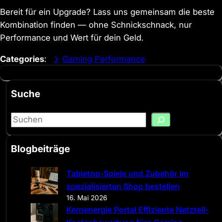
Bereit für ein Upgrade? Lass uns gemeinsam die beste
Kombination finden — ohne Schnickschnack, nur
Performance und Wert für dein Geld.
Categories
:
Gaming Performance
Suche
S
e
a
Blogbeiträge
r
c
Tabletop-Spiele und Zubehör im
h
spezialisierten Shop bestellen
16. Mai 2026
Kernenergie Portal Effiziente Netzteil-