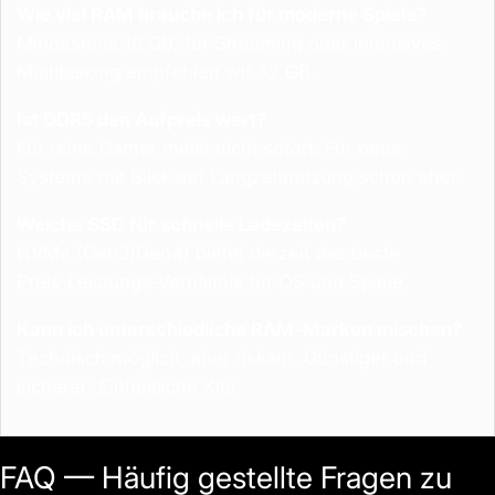
Wie viel RAM brauche ich für moderne Spiele?
Mindestens 16 GB; für Streaming oder intensives
Multitasking empfehlen wir 32 GB.
Ist DDR5 den Aufpreis wert?
Für reine Gamer meist nicht sofort. Für neue
Systeme mit Blick auf Langzeitnutzung schon eher.
Welche SSD für schnelle Ladezeiten?
NVMe (Gen3/Gen4) bietet derzeit das beste
Preis‑Leistungs‑Verhältnis für OS und Spiele.
Kann ich unterschiedliche RAM‑Marken mischen?
Technisch möglich, aber riskant. Günstiger und
sicherer: Einheitliche Kits.
FAQ — Häufig gestellte Fragen zu