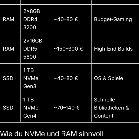
2x8GB
RAM
DDR4
~40–80 €
Budget‑Gaming
3200
2x16GB
RAM
DDR5
~150–300 €
High‑End Builds
5600
1 TB
SSD
NVMe
~40–80 €
OS & Spiele
Gen3
1 TB
Schnelle
SSD
NVMe
~70–140 €
Bibliotheken &
Gen4
Content
Wie du NVMe und RAM sinnvoll